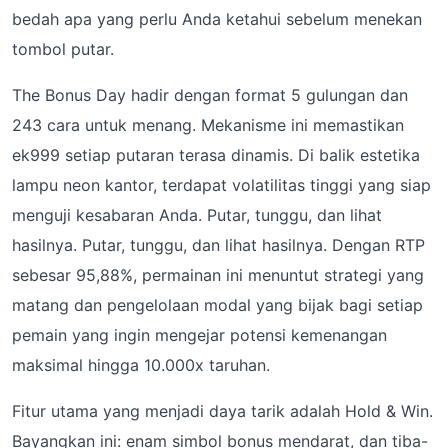
bedah apa yang perlu Anda ketahui sebelum menekan
tombol putar.
The Bonus Day hadir dengan format 5 gulungan dan
243 cara untuk menang. Mekanisme ini memastikan
ek999 setiap putaran terasa dinamis. Di balik estetika
lampu neon kantor, terdapat volatilitas tinggi yang siap
menguji kesabaran Anda. Putar, tunggu, dan lihat
hasilnya. Putar, tunggu, dan lihat hasilnya. Dengan RTP
sebesar 95,88%, permainan ini menuntut strategi yang
matang dan pengelolaan modal yang bijak bagi setiap
pemain yang ingin mengejar potensi kemenangan
maksimal hingga 10.000x taruhan.
Fitur utama yang menjadi daya tarik adalah Hold & Win.
Bayangkan ini: enam simbol bonus mendarat, dan tiba-