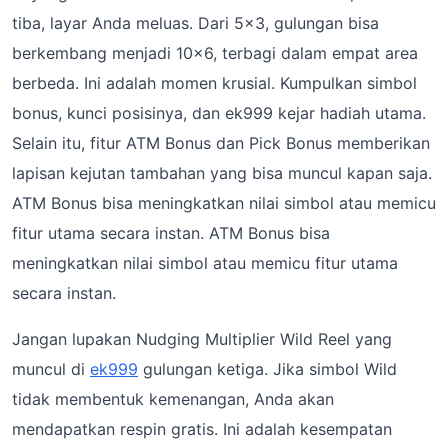
tiba, layar Anda meluas. Dari 5×3, gulungan bisa
berkembang menjadi 10×6, terbagi dalam empat area
berbeda. Ini adalah momen krusial. Kumpulkan simbol
bonus, kunci posisinya, dan ek999 kejar hadiah utama.
Selain itu, fitur ATM Bonus dan Pick Bonus memberikan
lapisan kejutan tambahan yang bisa muncul kapan saja.
ATM Bonus bisa meningkatkan nilai simbol atau memicu
fitur utama secara instan. ATM Bonus bisa
meningkatkan nilai simbol atau memicu fitur utama
secara instan.
Jangan lupakan Nudging Multiplier Wild Reel yang
muncul di
ek999
gulungan ketiga. Jika simbol Wild
tidak membentuk kemenangan, Anda akan
mendapatkan respin gratis. Ini adalah kesempatan