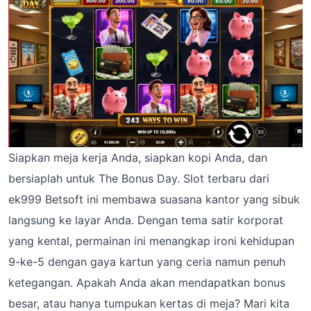
Siapkan meja kerja Anda, siapkan kopi Anda, dan
bersiaplah untuk The Bonus Day. Slot terbaru dari
ek999 Betsoft ini membawa suasana kantor yang sibuk
langsung ke layar Anda. Dengan tema satir korporat
yang kental, permainan ini menangkap ironi kehidupan
9-ke-5 dengan gaya kartun yang ceria namun penuh
ketegangan. Apakah Anda akan mendapatkan bonus
besar, atau hanya tumpukan kertas di meja? Mari kita