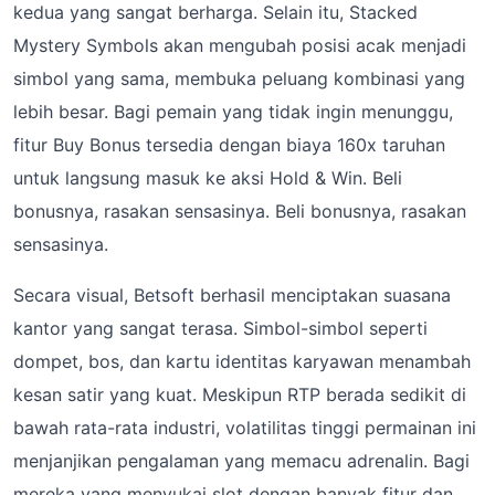
kedua yang sangat berharga. Selain itu, Stacked
Mystery Symbols akan mengubah posisi acak menjadi
simbol yang sama, membuka peluang kombinasi yang
lebih besar. Bagi pemain yang tidak ingin menunggu,
fitur Buy Bonus tersedia dengan biaya 160x taruhan
untuk langsung masuk ke aksi Hold & Win. Beli
bonusnya, rasakan sensasinya. Beli bonusnya, rasakan
sensasinya.
Secara visual, Betsoft berhasil menciptakan suasana
kantor yang sangat terasa. Simbol-simbol seperti
dompet, bos, dan kartu identitas karyawan menambah
kesan satir yang kuat. Meskipun RTP berada sedikit di
bawah rata-rata industri, volatilitas tinggi permainan ini
menjanjikan pengalaman yang memacu adrenalin. Bagi
mereka yang menyukai slot dengan banyak fitur dan